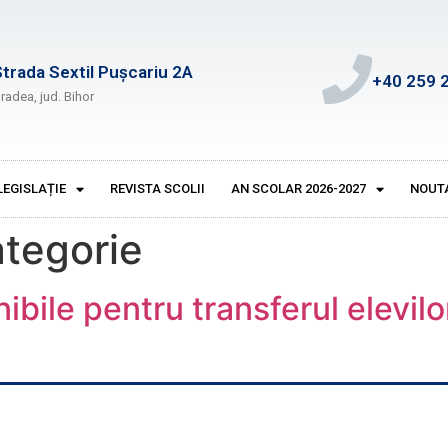
Strada Sextil Pușcariu 2A
+40 259 
radea, jud. Bihor
LEGISLAȚIE
REVISTA SCOLII
AN SCOLAR 2026-2027
NOUT
ategorie
onibile pentru transferul elevi